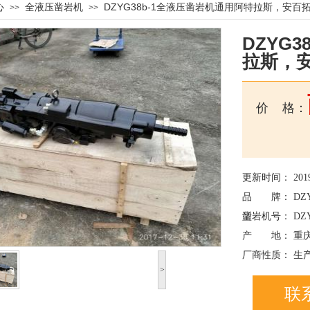
心
全液压凿岩机
DZYG38b-1全液压凿岩机通用阿特拉斯，安百拓c
>>
>>
DZYG
拉斯，
价 格：
更新时间：
201
品 牌：
DZ
凿岩机
型 号：
DZY
产 地：
重
厂商性质：
生
>
联