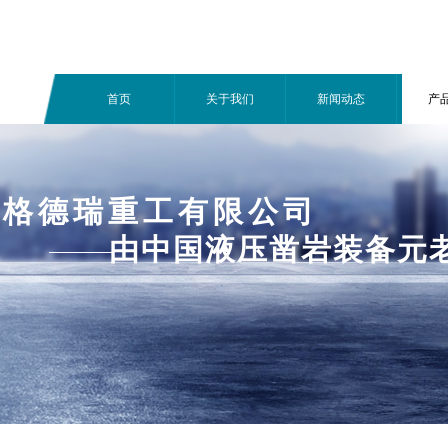
首页
关于我们
新闻动态
产
庆格德瑞重工有限公司
由中国液压凿岩装备元