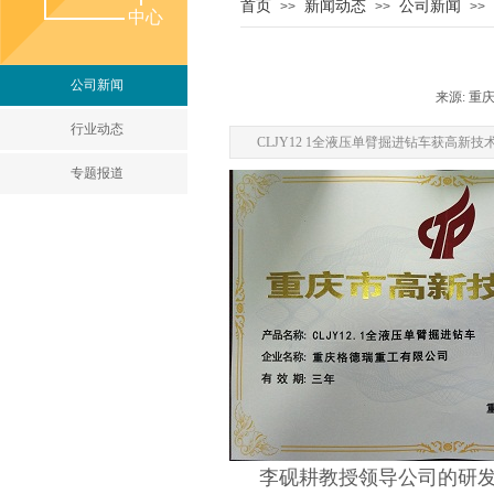
首页
新闻动态
公司新闻
>>
>>
>>
我们
中心
公司新闻
来源:
重
行业动态
CLJY12 1全液压单臂掘进钻车获高新技
专题报道
李砚耕教授领导公司的研发